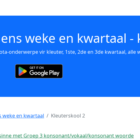
ens weke en kwartaal - 
ota-onderwerpe vir kleuter, 1ste, 2de en 3de kwartaal, alle 
s weke en kwartaal
Kleuterskool 2
e sinne met Groep 3 konsonant/vokaal/konsonant woorde