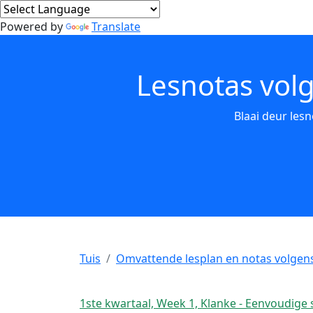
Powered by
Translate
Lesnotas volg
Blaai deur lesn
Tuis
Omvattende lesplan en notas volgen
1ste kwartaal, Week 1, Klanke - Eenvoudig