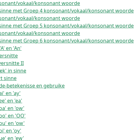
onsonant/vokaal/konsonant woorde
e sinne met Groep 4 konsonant/vokaal/konsonant woorde
onsonant/vokaal/konsonant woorde
e sinne met Groep 5 konsonant/vokaal/konsonant woorde
onsonant/vokaal/konsonant woorde
e sinne met Groep 6 konsonant/vokaal/konsonant woorde
A' en 'An'
ersnitte
ersnitte II
ek' in sinne
t sinne
rde-betekenisse en gebruike
' en 'ay'
e' en 'ea'
oa' en 'ow'
oo' en 'OO'
ou' en 'ow'
' en 'oy'
e' en 'ew'