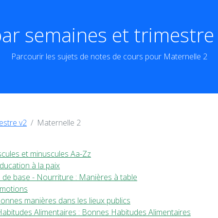
ar semaines et trimestre 
Parcourir les sujets de notes de cours pour Maternelle 2
estre v2
Maternelle 2
scules et minuscules Aa-Zz
ucation à la paix
de base - Nourriture : Manières à table
Émotions
onnes manières dans les lieux publics
abitudes Alimentaires : Bonnes Habitudes Alimentaires