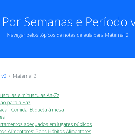
 Por Semanas e Período v
Navegar pelos tópicos de notas de aula para Maternal 2
 v2
Maternal 2
iúsculas e minúsculas Aa-Zz
ção para a Paz
sica - Comida: Etiqueta à mesa
ões
portamentos adequados em lugares públicos
tos Alimentares: Bons Hábitos Alimentares