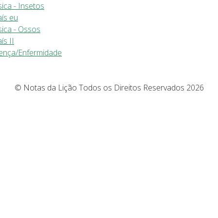
ica - Insetos
aís eu
sica - Ossos
ís II
oença/Enfermidade
© Notas da Lição Todos os Direitos Reservados 2026