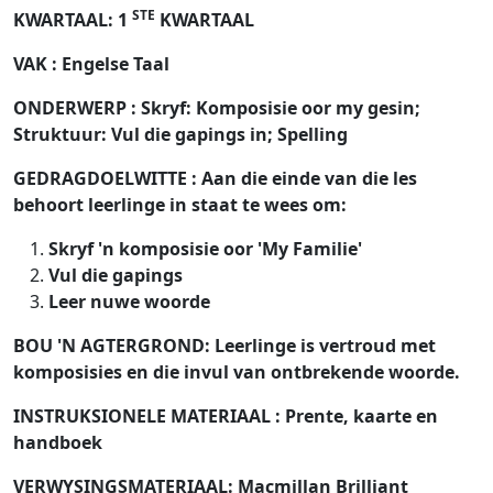
STE
KWARTAAL: 1
KWARTAAL
VAK
: Engelse Taal
ONDERWERP
: Skryf: Komposisie oor my gesin;
Struktuur: Vul die gapings in; Spelling
GEDRAGDOELWITTE
: Aan die einde van die les
behoort leerlinge in staat te wees om:
Skryf 'n komposisie oor 'My Familie'
Vul die gapings
Leer nuwe woorde
BOU 'N AGTERGROND:
Leerlinge is vertroud met
komposisies en die invul van ontbrekende woorde.
INSTRUKSIONELE MATERIAAL
: Prente, kaarte en
handboek
VERWYSINGSMATERIAAL:
Macmillan Brilliant