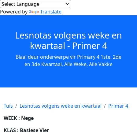
Powered by
Translate
Lesnotas volgens weke en
kwartaal - Primer 4
Blaai deur onderwerpe vir Primary 4 1ste, 2de
en 3de Kwartaal, Alle Weke, Alle Vakke
Tuis
Lesnotas volgens weke en kwartaal
Primar 4
WEEK
: Nege
KLAS
: Basiese Vier