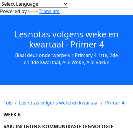
Powered by
Translate
Lesnotas volgens weke en
kwartaal - Primer 4
Blaai deur onderwerpe vir Primary 4 1ste, 2de
en 3de Kwartaal, Alle Weke, Alle Vakke
Tuis
Lesnotas volgens weke en kwartaal
Primar 4
WEEK 6
VAK: INLIGTING KOMMUNIKASIE TEGNOLOGIE