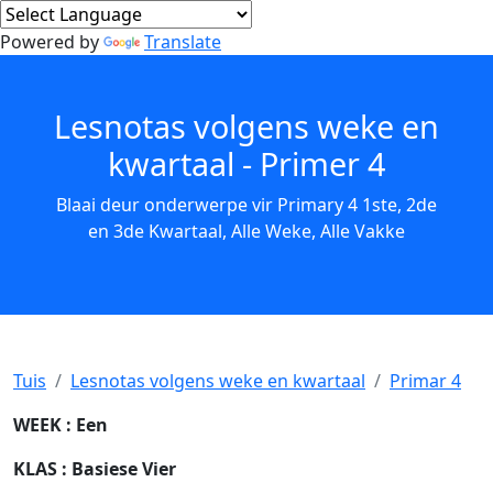
Powered by
Translate
Lesnotas volgens weke en
kwartaal - Primer 4
Blaai deur onderwerpe vir Primary 4 1ste, 2de
en 3de Kwartaal, Alle Weke, Alle Vakke
Tuis
Lesnotas volgens weke en kwartaal
Primar 4
WEEK
: Een
KLAS
: Basiese Vier