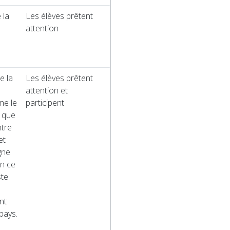
 la
Les élèves prêtent
n
attention
e la
Les élèves prêtent
attention et
me le
participent
 que
ntre
et
gne
en ce
ste
nt
pays.