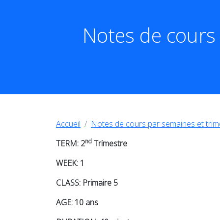
Notes de cours 
Accueil
Notes de cours par semaines et trim
nd
TERM: 2
Trimestre
WEEK: 1
CLASS: Primaire 5
AGE: 10 ans