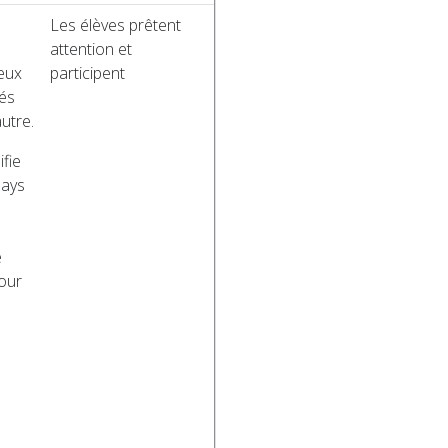
Les élèves prêtent
attention et
eux
participent
sés
autre.
ifie
pays
e
our