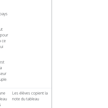
pays
ut
 pour
à ce
ui
est
la
seur
uple.
 une
Les élèves copient la
leau
note du tableau
s