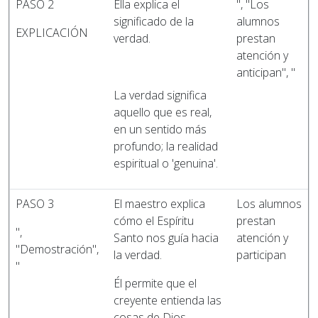
PASO 2
Ella explica el
", "Los
significado de la
alumnos
EXPLICACIÓN
verdad.
prestan
atención y
anticipan", "
La verdad significa
aquello que es real,
en un sentido más
profundo; la realidad
espiritual o 'genuina'.
PASO 3
El maestro explica
Los alumnos
cómo el Espíritu
prestan
",
Santo nos guía hacia
atención y
"Demostración",
la verdad.
participan
"
Él permite que el
creyente entienda las
cosas de Dios.