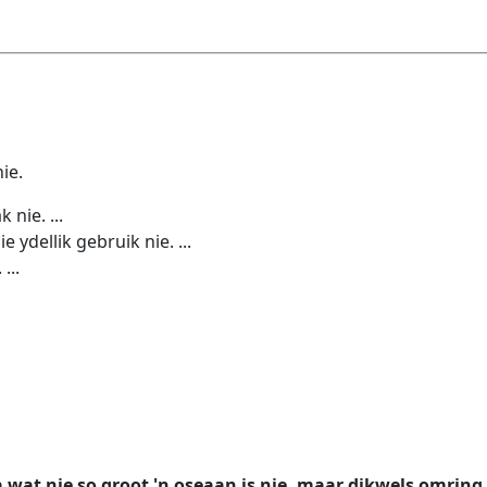
ie.
nie. ...
ydellik gebruik nie. ...
...
a wat nie so groot 'n oseaan is nie, maar dikwels omring 