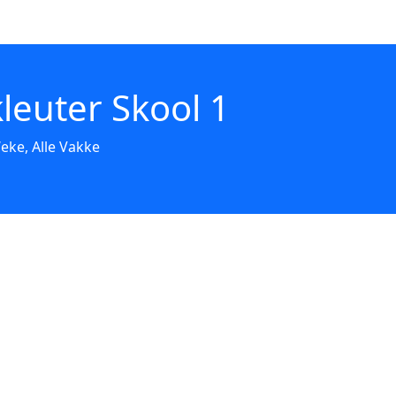
leuter Skool 1
eke, Alle Vakke