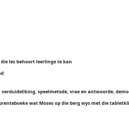
ie les behoort leerlinge te kan
od
verduideliking, speelmetode, vrae en antwoorde, demons
enteboeke wat Moses op die berg wys met die tabletklip