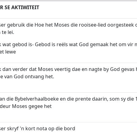
 SE AKTIWITEIT
er gebruik die Hoe het Moses die rooisee-lied oorgesteek 
te lei.
k wat gebod is- Gebod is reëls wat God gemaak het om vir 
et lewe
ik dan verder dat Moses veertig dae en nagte by God gevas 
ie van God ontvang het.
an die Bybelverhaalboeke en die prente daarin, som sy die
 deur Moses gegee het
r skryf 'n kort nota op die bord