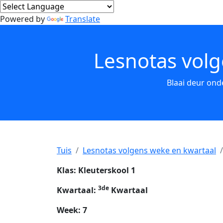
Powered by
Translate
Lesnotas volg
Blaai deur ond
Tuis
Lesnotas volgens weke en kwartaal
Klas: Kleuterskool 1
3de
Kwartaal:
Kwartaal
Week: 7