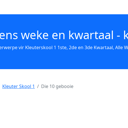
ens weke en kwartaal - k
erwerpe vir Kleuterskool 1 1ste, 2de en 3de Kwartaal, Alle W
Kleuter Skool 1
Die 10 gebooie