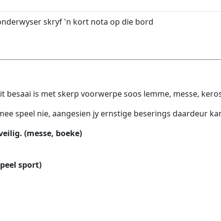
onderwyser skryf 'n kort nota op die bord
t besaai is met skerp voorwerpe soos lemme, messe, keros
mee speel nie, aangesien jy ernstige beserings daardeur k
eilig. (messe, boeke)
speel sport)