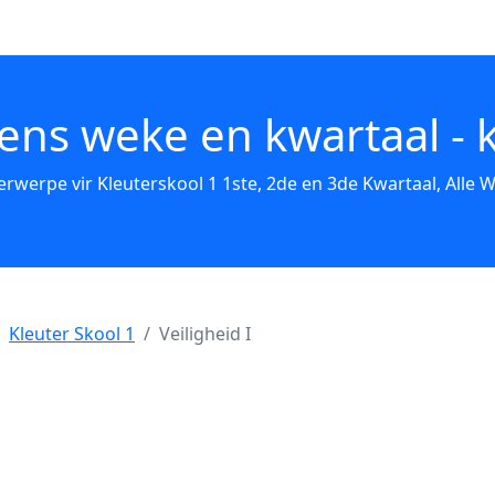
ens weke en kwartaal - k
erwerpe vir Kleuterskool 1 1ste, 2de en 3de Kwartaal, Alle W
Kleuter Skool 1
Veiligheid I