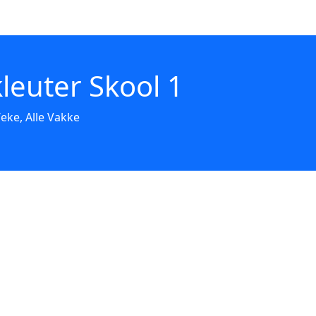
leuter Skool 1
eke, Alle Vakke