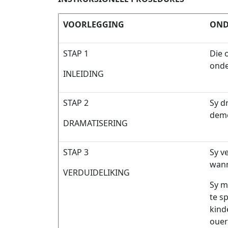
VOORLEGGING
OND
STAP 1
Die o
onde
INLEIDING
STAP 2
Sy d
demo
DRAMATISERING
STAP 3
Sy v
wann
VERDUIDELIKING
Sy m
te s
kind
ouer