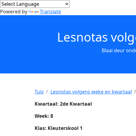
Powered by
Translate
Lesnotas volg
Blaai deur ond
Tuis
Lesnotas volgens weke en kwartaal
Kwartaal: 2de Kwartaal
Week: 8
Klas: Kleuterskool 1