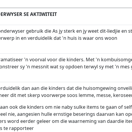
ERWYSER SE AKTIWITEIT
nderwyser gebruik die As jy sterk en jy weet dit-liedjie en st
rwerp in en verduidelik dat 'n huis is waar ons woon
ramatiseer 'n voorval voor die kinders. Met 'n kombuisom
nstreer sy 'n messnit wat sy opdoen terwyl sy met 'n mes 
erduidelik dan aan die kinders dat die huisomgewing onveil
eer dit met skerp voorwerpe soos lemme, messe, keroseen
aan ook die kinders om nie naby sulke items te gaan of se
peel nie, aangesien hulle ernstige beserings daarvan kan op
ers word eerder geleer om die waarneming van daardie ite
s te rapporteer