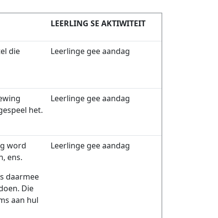
LEERLING SE AKTIWITEIT
el die
Leerlinge gee aandag
gewing
Leerlinge gee aandag
gespeel het.
ig word
Leerlinge gee aandag
, ens.
lfs daarmee
doen. Die
ms aan hul