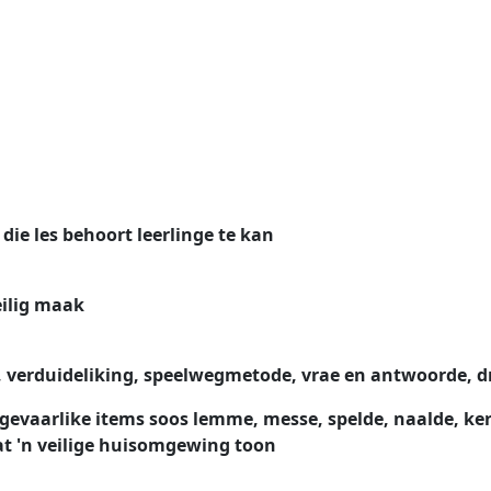
ie les behoort leerlinge te kan
eilig maak
 verduideliking, speelwegmetode, vrae en antwoorde, d
aarlike items soos lemme, messe, spelde, naalde, keros
at 'n veilige huisomgewing toon