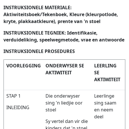
INSTRUKSIONELE MATERIALE:
Aktiwiteitsboek/Tekenboek, Kleure (kleurpotlode,
kryte, plakkaatkleure), prente van 'n stoel
INSTRUKSIONELE TEGNIEK: Identifikasie,
verduideliking, speelwegmetode, vrae en antwoorde
INSTRUKSIONELE PROSEDURES
VOORLEGGING
ONDERWYSER SE
LEERLING
AKTIWITEIT
SE
AKTIWITEIT
STAP 1
Die onderwyser
Leerlinge
sing 'n liedjie oor
sing saam
INLEIDING
stoel
en neem
deel
Sy vertel dan vir die
kinders dat 'n stoel