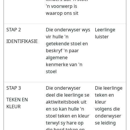
'n voorwerp is
waarop ons sit
STAP 2
Die onderwyser wys
Leerlinge
vir hulle 'n
luister
IDENTIFIKASIE
getekende stoel en
beskryf 'n paar
algemene
kenmerke van 'n
stoel
STAP 3
Die onderwyser
Die leerlinge
deel die leerlinge se
teken en
TEKEN EN
aktiwiteitsboek uit
kleur
KLEUR
en so kan hulle 'n
volgens die
stoel teken en kleur
onderwyser
terwyl sy hare op
se leiding
die bord teken en