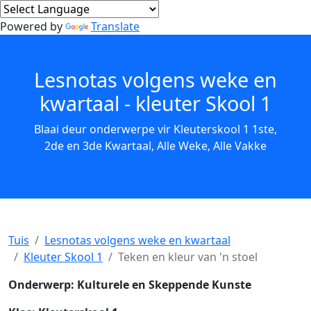
Powered by
Translate
Lesnotas volgens weke en
kwartaal - kleuter Skool 1
Blaai deur onderwerpe vir Kleuterskool 1 1ste,
2de en 3de Kwartaal, Alle Weke, Alle Vakke
Tuis
Lesnotas volgens weke en kwartaal
Kleuter Skool 1
Teken en kleur van 'n stoel
Onderwerp: Kulturele en Skeppende Kunste